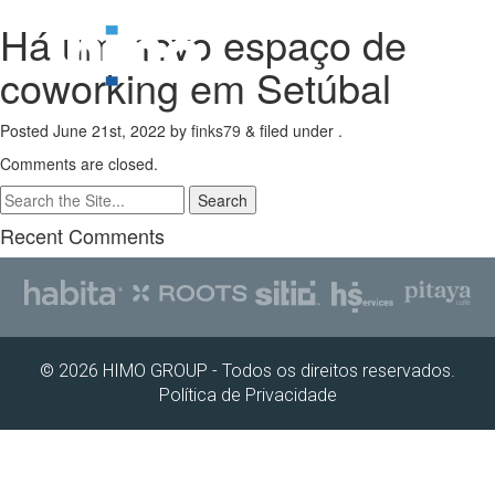
Há um novo espaço de
coworking em Setúbal
Posted
June 21st, 2022
by
finks79
&
filed under .
Comments are closed.
Search
for:
Recent Comments
© 2026 HIMO GROUP - Todos os direitos reservados.
Política de Privacidade