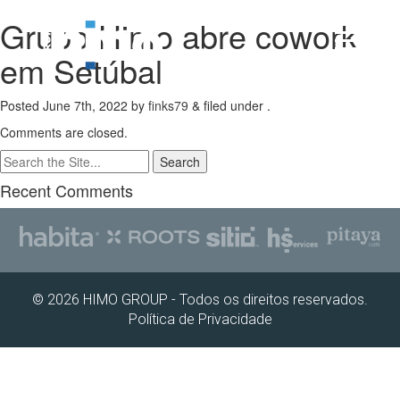
Grupo Himo abre cowork
em Setúbal
Posted
June 7th, 2022
by
finks79
&
filed under .
Comments are closed.
Search
for:
Recent Comments
© 2026 HIMO GROUP - Todos os direitos reservados.
Política de Privacidade